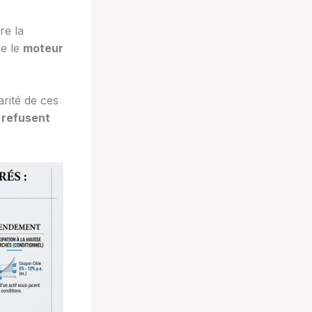
re la
me le
moteur
arité de ces
i refusent