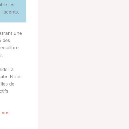
tre les
-jacents.
ustrant une
té des
équilibre
e.
aider à
iale
. Nous
lles de
tifs
e vos