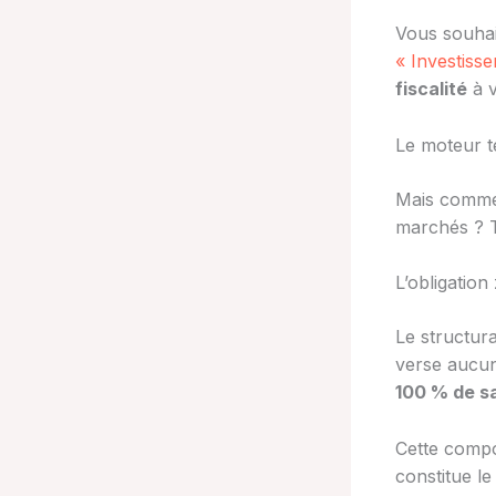
Vous souhai
« Investiss
fiscalité
à v
Le moteur t
Mais commen
marchés ? 
L’obligatio
Le structur
verse aucun
100 % de sa
Cette comp
constitue l