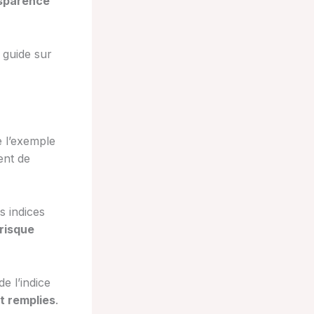
sparence
 guide sur
e l’exemple
ent de
s indices
risque
e l’indice
t remplies
.