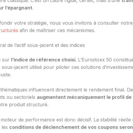
ire classique. C’est un cadre rigide, certes, mais d’une
tran
ur l’épargnant
.
ondir votre stratégie, nous vous invitons à consulter notre
ructurés
afin de maîtriser ces mécanismes.
ral de l’actif sous-jacent et des indices
e sur
l’indice de référence choisi
. L’Eurostoxx 50 constitu
 sous-jacent utilisé pour piloter ces solutions d’investissem
uste.
 thématiques influencent directement le rendement final. De
nts ou sectoriels
augmentent mécaniquement le profil de 
tre produit structuré.
moteur de performance est donc décisif. La stabilité réelle d
i les
conditions de déclenchement de vos coupons seron