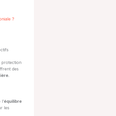
oniale ?
ctifs
 protection
ffrent des
cière
.
l’
équilibre
r les