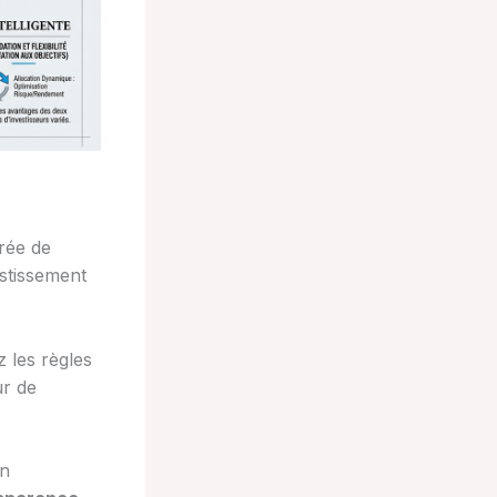
urée de
estissement
 les règles
ur de
on