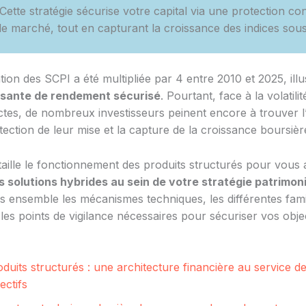
 Cette stratégie sécurise votre capital via une protection con
de marché, tout en capturant la croissance des indices sous
ation des SCPI a été multipliée par 4 entre 2010 et 2025, ill
ssante de rendement sécurisé
. Pourtant, face à la volatili
ctes, de nombreux investisseurs peinent encore à trouver l’
tection de leur mise et la capture de la croissance boursièr
taille le fonctionnement des produits structurés pour vous 
s solutions hybrides au sein de votre stratégie patrimon
s ensemble les mécanismes techniques, les différentes fami
les points de vigilance nécessaires pour sécuriser vos objec
duits structurés : une architecture financière au service d
ectifs