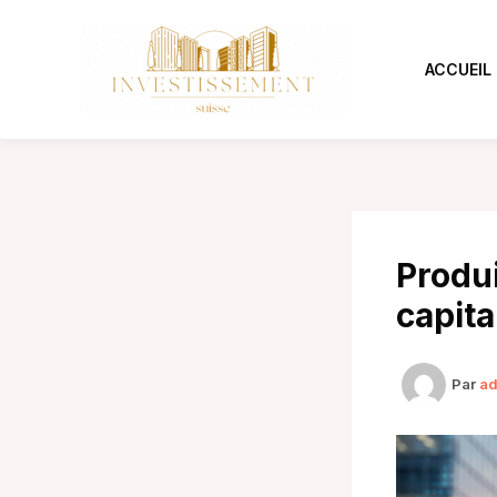
Aller
au
contenu
ACCUEIL
Produi
capita
Par
a