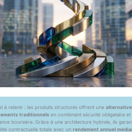
el à retenir : les produits structurés offrent une
alternativ
ements traditionnels
en combinant sécurité obligataire et
nce boursière. Grâce à une architecture hybride, ils garan
ilité contractuelle totale avec un
rendement annuel média