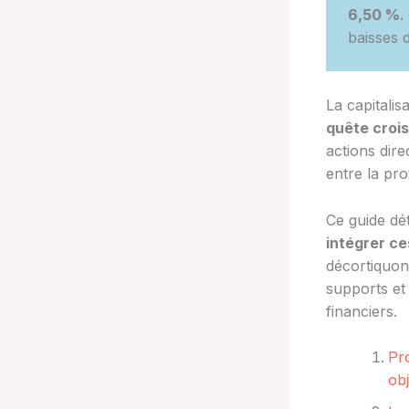
6,50 %
.
baisses 
La capitalis
quête croi
actions dire
entre la pro
Ce guide dé
intégrer ce
décortiquon
supports et 
financiers.
Pro
obj