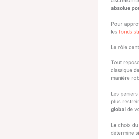
discrétionna
absolue po
Pour approf
les
fonds st
Le rôle cent
Tout repos
classique de
manière rob
Les paniers
plus restrei
global
de vo
Le choix du 
détermine s