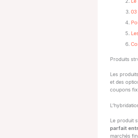
Le
03 
Pou
Les
Co
Produits str
Les produit
et des optio
coupons fix
L’hybridatio
Le produit 
parfait ent
marchés fin