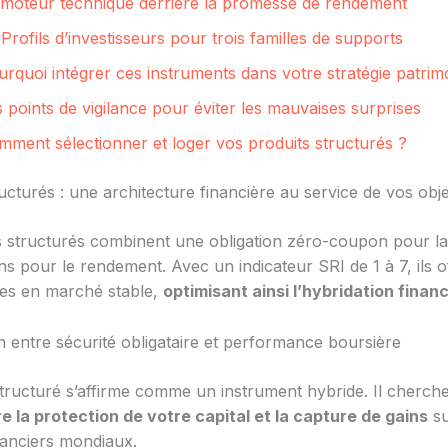
 moteur technique derrière la promesse de rendement
Profils d’investisseurs pour trois familles de supports
rquoi intégrer ces instruments dans votre stratégie patrim
 points de vigilance pour éviter les mauvaises surprises
mment sélectionner et loger vos produits structurés ?
ucturés : une architecture financière au service de vos obje
s structurés combinent une obligation zéro-coupon pour la
ns pour le rendement. Avec un indicateur SRI de 1 à 7, ils o
es en marché stable,
optimisant ainsi l’hybridation finan
n entre sécurité obligataire et performance boursière
structuré s’affirme comme un instrument hybride. Il cherche 
re la protection de votre capital et la capture de gains
su
anciers mondiaux.