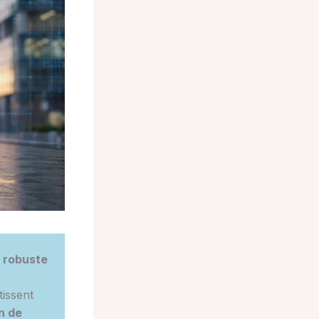
e robuste
tissent
n de