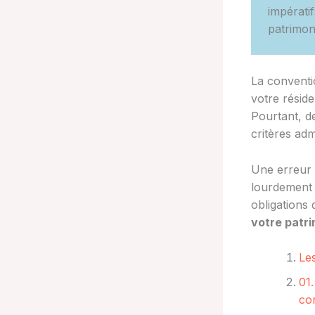
impératif
patrimon
La conventio
votre réside
Pourtant, d
critères adm
Une erreur 
lourdement 
obligations 
votre patri
Les
01.
co