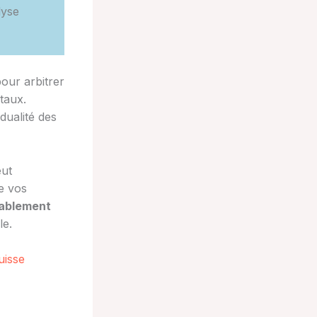
lyse
pour arbitrer
taux.
dualité des
eut
e vos
rablement
le.
uisse