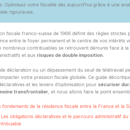
s. Optimisez votre fiscalité dès aujourd’hui grâce à une ana
iale rigoureuse.
n fiscale franco-suisse de 1966 définit des règles strictes 
nce entre le foyer permanent et le centre de vos intérêts vi
e nombreux contribuables se retrouvent démunis face à la 
inistratifs et aux
risques de double imposition
.
de déclaration ou un dépassement du seuil de télétravail p
impacter votre pression fiscale globale. Ce guide décortiqu
déclaratives et les leviers d’optimisation pour
sécuriser du
moine transfrontalier
, et nous allons faire le point ensemb
 fondements de la résidence fiscale entre la France et la S
 Les obligations déclaratives et le parcours administratif du
ntribuable