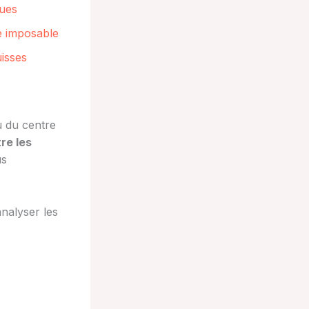
ques
te imposable
uisses
u du centre
re les
us
nalyser les