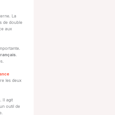
terne. La
es de double
ce aux
importante.
français
.
s.
rance
tre les deux
Il agit
un outil de
e.