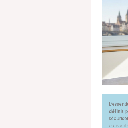
L’essenti
définit
p
sécuriser
conventi