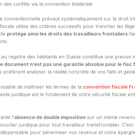
n des conflits via la convention bilatérale
ie conventionnelle prévaut systématiquement sur le droit in
iscale utilise des critères successifs pour trancher les litig
Elle
protège ainsi les droits des travailleurs frontaliers
fa
ons.
n au registre des habitants en Suisse constitue une preuve 
e document n’est pas une garantie absolue pour le fisc 
s préfèrent analyser la réalité concrète de vos faits et geste
pensable de maîtriser les termes de la
convention fiscale F
texte juridique est le fondement de votre sécurité fiscale en
antit l’
absence de double imposition
sur un même revenu. 
clier juridique pour tout travailleur transfrontalier. C’est 
indispensable pour pérenniser vos revenus et votre épargn