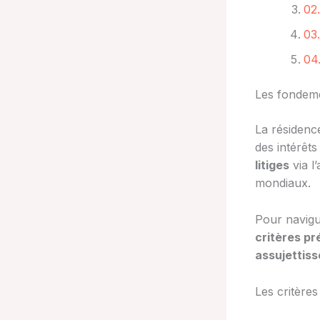
02.
03.
04.
Les fondemen
La résidenc
des intérêt
litiges
via l
mondiaux.
Pour navigu
critères pr
assujettis
Les critères