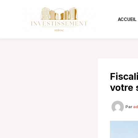
Aller
au
contenu
ACCUEIL
Fiscal
votre 
Par
a