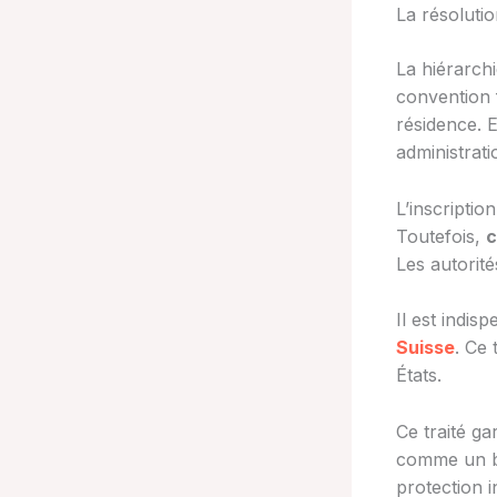
La résolutio
La hiérarch
convention f
résidence. 
administrati
L’inscriptio
Toutefois,
c
Les autorité
Il est indis
Suisse
. Ce 
États.
Ce traité gar
comme un bou
protection 