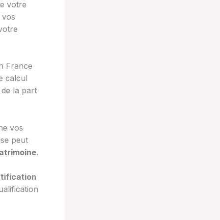
ne votre
u vos
votre
en France
e calcul
de la part
rne vos
sse peut
atrimoine
.
tification
alification