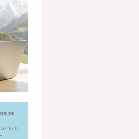
sse se
ise de la
t