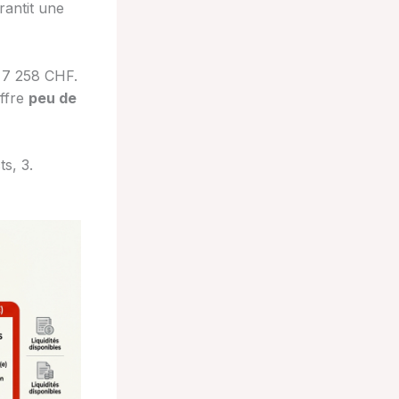
arantit une
à 7 258 CHF.
offre
peu de
ts, 3.