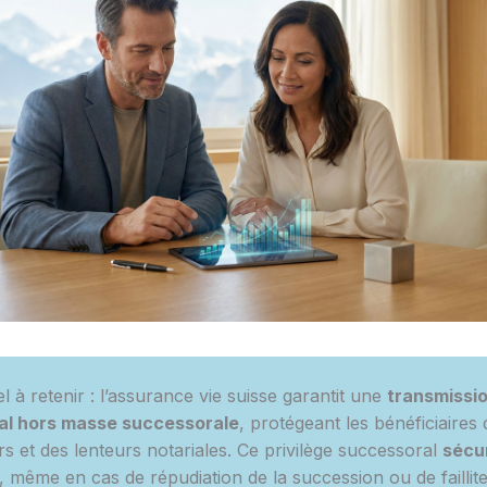
el à retenir : l’assurance vie suisse garantit une
transmissio
tal hors masse successorale
, protégeant les bénéficiaires 
rs et des lenteurs notariales. Ce privilège successoral
sécu
, même en cas de répudiation de la succession ou de faillit