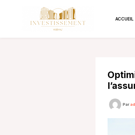
Aller
au
contenu
ACCUEIL
Optim
l’assu
Par
a