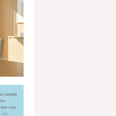
n rapide
des
rise vos
e. En