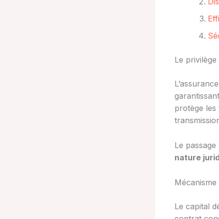
Dis
Eff
Séc
Le privilèg
L’assurance 
garantissan
protège les 
transmission
Le passage 
nature juri
Mécanisme d
Le capital d
contrat con