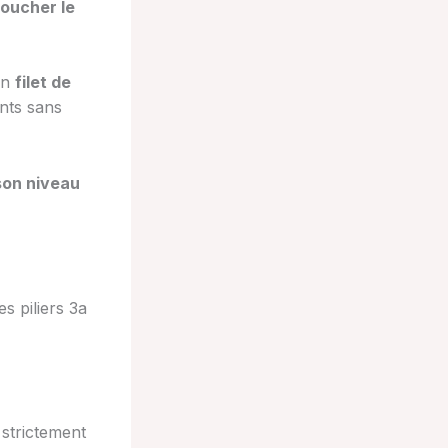
toucher le
’un
filet de
ents sans
son niveau
es piliers 3a
 strictement