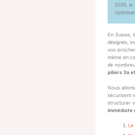
2026, le 
optimisan
En Suisse, l
désignés, i
vos proches 
même en cas
de nombreu
piliers 3a 
Nous allons 
sécurisent v
structurer 
immédiate 
Le 