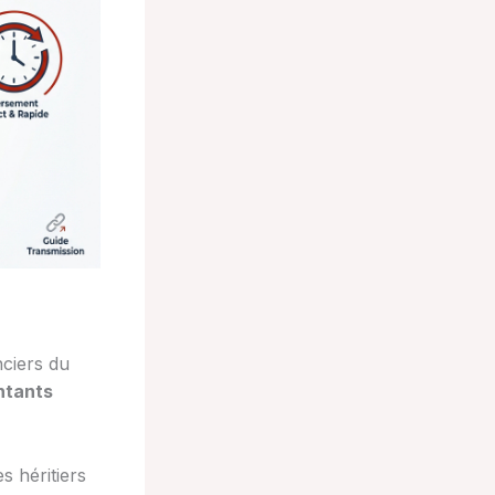
nciers du
tants
s héritiers