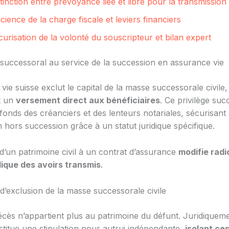
tinction entre prévoyance liée et libre pour la transmission
icience de la charge fiscale et leviers financiers
urisation de la volonté du souscripteur et bilan expert
e successoral au service de la succession en assurance vie
vie suisse exclut le capital de la masse successorale civile,
t un
versement direct aux bénéficiaires
. Ce privilège suc
fonds des créanciers et des lenteurs notariales, sécurisant a
 hors succession grâce à un statut juridique spécifique.
d’un patrimoine civil à un contrat d’assurance
modifie radi
dique des avoirs transmis
.
’exclusion de la masse successorale civile
écès n’appartient plus au patrimoine du défunt. Juridiqueme
stitue une stipulation pour autrui indépendante,
isolant c