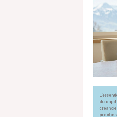
L’essenti
du capi
créancie
proches