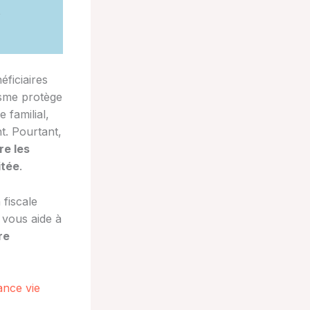
,
éficiaires
isme protège
 familial,
t. Pourtant,
re les
itée
.
 fiscale
 vous aide à
re
ance vie