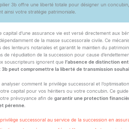
pilier 3b offre une liberté totale pour désigner un concubin
t ainsi votre stratégie patrimoniale.
e capital d’une assurance vie est versé directement aux bén
ndépendamment de la masse successorale civile. Ce mécan
des lenteurs notariales et garantit le maintien du patrimoine
 de répudiation de la succession pour cause d’endettemen
x souscripteurs ignorent que
l’absence de distinction ent
et 3b peut compromettre la liberté de transmission souha
analyser comment le privilège successoral et l’optimisation
otre capital pour vos héritiers ou votre concubin. Ce guide
votre prévoyance afin de
garantir une protection financiè
et pérenne
.
privilège successoral au service de la succession en assur