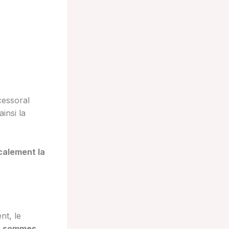
cessoral
insi la
calement la
nt, le
es sommes