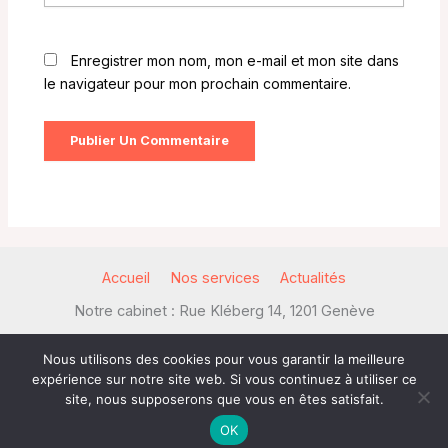
Enregistrer mon nom, mon e-mail et mon site dans
le navigateur pour mon prochain commentaire.
Accueil
Nos services
Actualités
Notre cabinet : Rue Kléberg 14, 1201 Genève
+41 22 518 18 60
f.romain@wallswiss.ch
Nous utilisons des cookies pour vous garantir la meilleure
expérience sur notre site web. Si vous continuez à utiliser ce
site, nous supposerons que vous en êtes satisfait.
Droits d'Auteur © 2026
OK